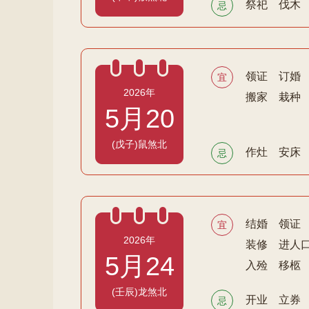
祭祀
伐木
忌
领证
订婚
宜
2026年
搬家
栽种
5月20
(戊子)鼠煞北
作灶
安床
忌
结婚
领证
宜
2026年
装修
进人
5月24
入殓
移柩
(壬辰)龙煞北
开业
立券
忌