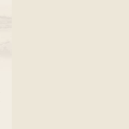
性
大
的
好
字
合