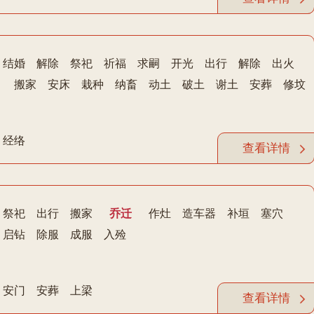
结婚
解除
祭祀
祈福
求嗣
开光
出行
解除
出火
搬家
安床
栽种
纳畜
动土
破土
谢土
安葬
修坟
经络
查看详情
祭祀
出行
搬家
乔迁
作灶
造车器
补垣
塞穴
启钻
除服
成服
入殓
安门
安葬
上梁
查看详情