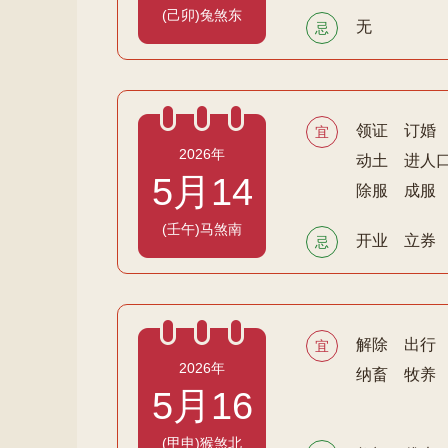
(己卯)兔煞东
无
忌
领证
订婚
宜
2026年
动土
进人
5月14
除服
成服
(壬午)马煞南
开业
立券
忌
解除
出行
宜
2026年
纳畜
牧养
5月16
(甲申)猴煞北