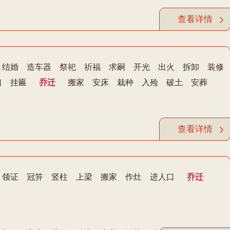
查看详情
结婚
造车器
祭祀
祈福
求嗣
开光
出火
拆卸
装修
口
挂匾
乔迁
搬家
安床
栽种
入殓
破土
安葬
查看详情
领证
冠笄
竖柱
上梁
搬家
作灶
进人口
乔迁