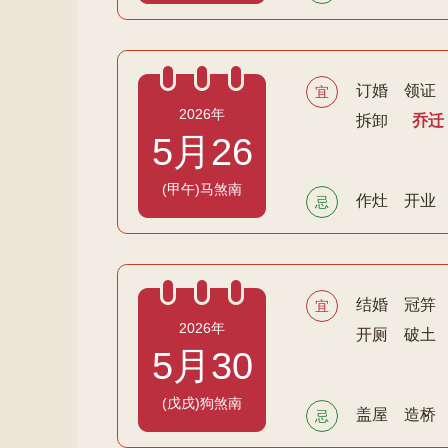
订婚
领证
宜
2026年
拆卸
乔迁
5月26
(甲午)马煞南
作灶
开业
忌
结婚
冠笄
宜
2026年
开厕
破土
5月30
(戊戌)狗煞南
盖屋
造桥
忌