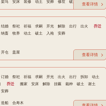
架马
安床
装修
动土
安葬
修坟
破土
查看详情
结婚
祭祀
祈福
求嗣
开光
解除
出行
出火
乔迁
纳畜
牧养
动土
破土
入殓
安葬
开仓
盖屋
查看详情
订婚
祭祀
祈福
求嗣
开光
出火
出行
拆卸
动土
口
乔迁
搬家
安床
解除
挂匾
栽种
破土
谢土
安葬
造船
合寿木
查看详情