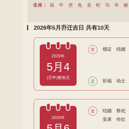
生肖：
鼠
牛
虎
兔
龙
蛇
马
羊
猴
2026年5月乔迁吉日 共有10天
领证
结婚
宜
2026年
5月4
(壬申)猴煞北
祈福
动土
忌
结婚
祭祀
宜
2026年
安床
作灶
5月6