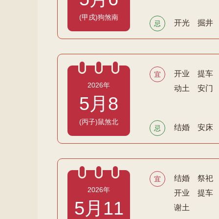
(甲戌)狗煞南
开光
掘井
忌
开业
提车
宜
2026年
动土
安门
5月8
(丙子)鼠煞北
结婚
安床
忌
结婚
祭祀
宜
2026年
开业
提车
5月11
谢土