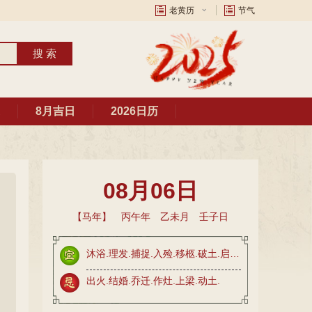
老黄历
节气
8月吉日
2026日历
08月06日
【马年】 丙午年 乙未月 壬子日
沐浴.理发.捕捉.入殓.移柩.破土.启钻.安葬.
出火.结婚.乔迁.作灶.上梁.动土.