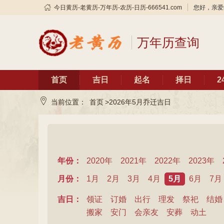
今日黄历-老黄历-万年历-农历-日历-666541.com
您好，亲爱
万年历查询
首页
吉日
起名
择日
2
当前位置：
首页
>2026年5月乔迁吉日
年份：
2020年
2021年
2022年
2023年
月份：
1月
2月
3月
4月
5月
6月
7月
吉日：
领证
订婚
出行
理发
祭祀
结婚
搬家
安门
会亲友
安葬
动土