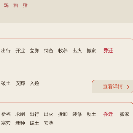
鸡
狗
猪
出行
开业
立券
纳畜
牧养
出火
搬家
乔迁
破土
安葬
入殓
查看详情
祈福
求嗣
出行
出火
拆卸
装修
动土
乔迁
搬家
塞穴
栽种
破土
安葬