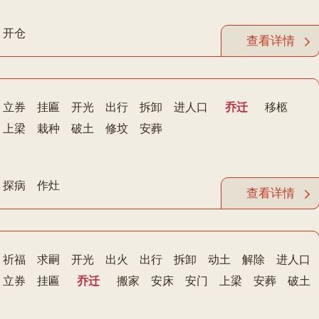
开仓
查看详情
立券
挂匾
开光
出行
拆卸
进人口
乔迁
移柩
上梁
栽种
破土
修坟
安葬
探病
作灶
查看详情
祈福
求嗣
开光
出火
出行
拆卸
动土
解除
进人口
立券
挂匾
乔迁
搬家
安床
安门
上梁
安葬
破土