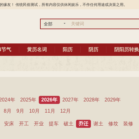
的缘友！ 传统民俗测试，所有内容仅供休闲娱乐，不作任何用途或决策之用。
全部
4节气
黄历名词
阳历
阴历
阴阳历转换
2024年
2025年
2026年
2027年
2028年
2029年
8月
9月
10月
11月
12月
安床
开工
开业
提车
破土
乔迁
谢土
修坟
装修