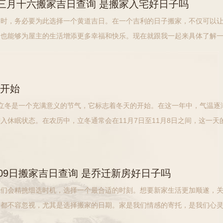
历三月十六搬家吉日查询 是搬家入宅好日子吗
定时，务必要为此选择一个黄道吉日。在一个吉利的日子搬家，不仅可以
，也能够为屋主的生活增添更多幸福和快乐。现在就跟我一起来具体了解
关内容吧。吉日搬家，不仅能够祈求平安顺利，还能够为新居注入一份吉
们
的开始
立冬是一个充满意义的节气，它标志着冬天的开始。在这一年中，气温逐
入休眠状态。在农历中，立冬通常会在11月7日至11月8日之间，这一天
的秋天结束，寒冷的冬天正式拉开帷幕。立冬不仅是气候变化的开始，也
4月09日搬家吉日查询 是乔迁新房好日子吗
我们会精挑细选时机，选择一个最合适的时刻。想要新家生活更加顺遂，
定都不容忽视，尤其是选择搬家的日期。家是我们情感的寄托，是我们心
纷繁复杂的世界中，家是我们最后的避风港，是我们归属的地方。今日黄